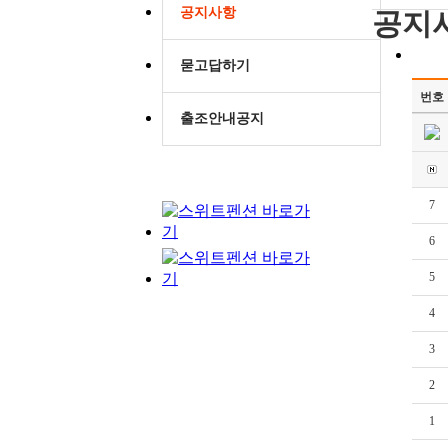
공지사항
공지
묻고답하기
번호
출조안내공지
7
6
5
4
3
2
1