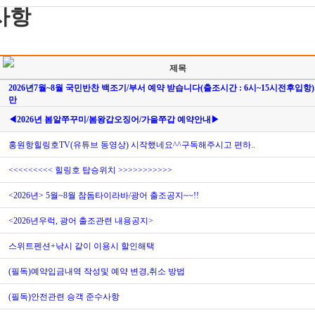
사항
제목
2026년7월~8월 국민반찬 백조기/부서 예약 받습니다(출조시간 : 6시~15시전후입항)
만
◀2026년 봄알쭈꾸미/봄왕갑오징어/가을쭈갑 예약안내▶
홍원항힐링호TV(유튜브 동영상) 시작했네요^^구독해주시고 편하..
<<<<<<<<< 힐링호 탑승위치 >>>>>>>>>>>
<2026년> 5월~8월 참돔타이라바/광어 출조공지~~!!
<2026년우럭, 광어 출조관련 내용공지>
스위트펜션+낚시 같이 이용시 할인해택
(필독)예약입금내역 작성및 예약 변경,취소 방법
(필독)안전관련 승객 준수사항