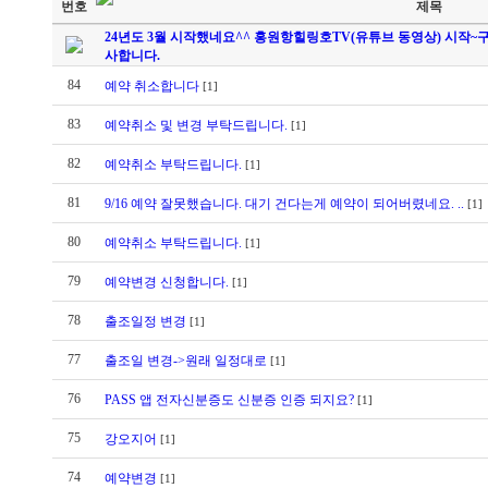
번호
제목
24년도 3월 시작했네요^^ 홍원항힐링호TV(유튜브 동영상) 시
사합니다.
84
예약 취소합니다
[1]
83
예약취소 및 변경 부탁드립니다.
[1]
82
예약취소 부탁드립니다.
[1]
81
9/16 예약 잘못했습니다. 대기 건다는게 예약이 되어버렸네요. ..
[1]
80
예약취소 부탁드립니다.
[1]
79
예약변경 신청합니다.
[1]
78
출조일정 변경
[1]
77
출조일 변경->원래 일정대로
[1]
76
PASS 앱 전자신분증도 신분증 인증 되지요?
[1]
75
강오지어
[1]
74
예약변경
[1]