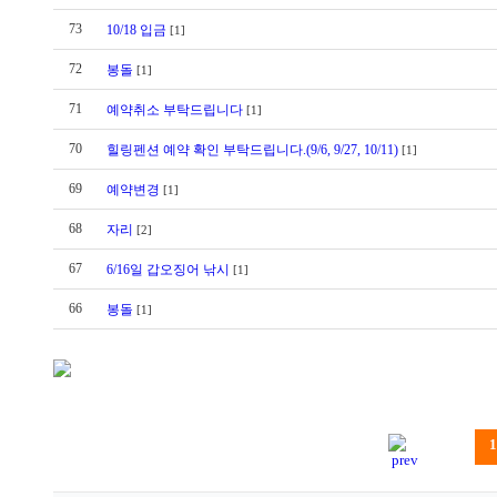
73
10/18 입금
[1]
72
봉돌
[1]
71
예약취소 부탁드립니다
[1]
70
힐링펜션 예약 확인 부탁드립니다.(9/6, 9/27, 10/11)
[1]
69
예약변경
[1]
68
자리
[2]
67
6/16일 갑오징어 낚시
[1]
66
봉돌
[1]
1