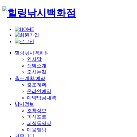
힐링낚시백화점
인사말
선박소개
오시는길
출조계획/예약
출조계획
온라인예약
예약입금내역
낚시정보
조황정보
피싱포토
피싱동영상
대물앨범
커뮤니티