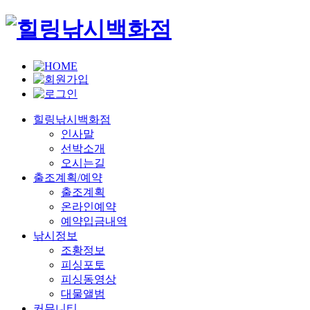
힐링낚시백화점
인사말
선박소개
오시는길
출조계획/예약
출조계획
온라인예약
예약입금내역
낚시정보
조황정보
피싱포토
피싱동영상
대물앨범
커뮤니티