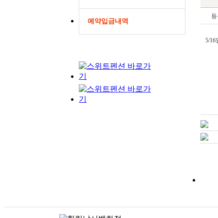
등
예약입금내역
5/1